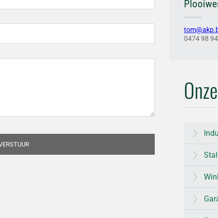
Plooiwe
tom@akp.
0474 98 94
Onze 
Ind
Sta
Win
Gar