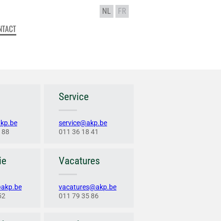
NL
FR
NTACT
Service
kp.be
service@akp.be
 88
011 36 18 41
ie
Vacatures
@akp.be
vacatures@akp.be
52
011 79 35 86