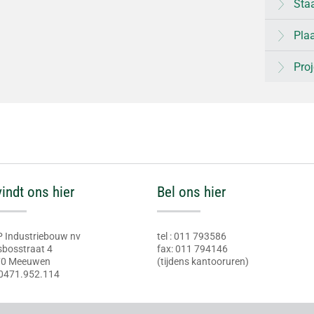
Staa
Pla
Proj
vindt ons hier
Bel ons hier
 Industriebouw nv
tel : 011 793586
sbosstraat 4
fax: 011 794146
70 Meeuwen
(tijdens kantooruren)
0471.952.114