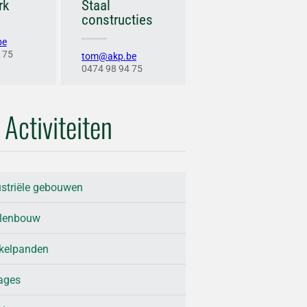
rk
Staal
constructies
be
 75
tom@akp.be
0474 98 94 75
Activiteiten
ustriële gebouwen
llenbouw
kelpanden
ages