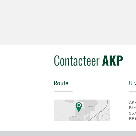
Contacteer
AKP
Route
U 
AKP
Bie
36
BE 