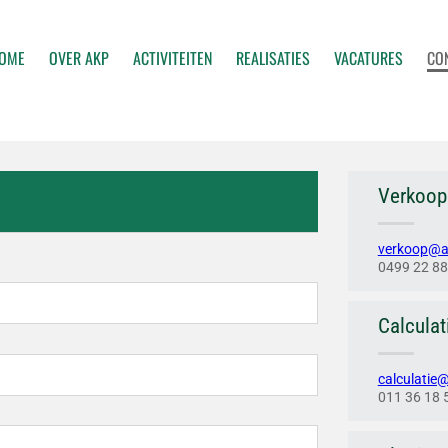
OME
OVER AKP
ACTIVITEITEN
REALISATIES
VACATURES
CO
Verkoop
verkoop@a
0499 22 88
Calculat
calculatie
011 36 18 