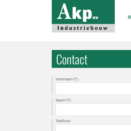
H
Contact
Voornaam (*):
Naam (*):
Telefoon: