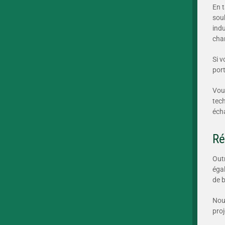
En t
sou
ind
char
Si v
port
Vou
tech
éch
Ré
Outr
éga
de b
Nou
proj