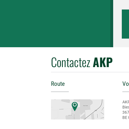
Contactez
AKP
Route
Vo
AKP
Bie
36
BE 