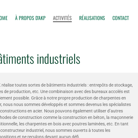
OME
À PROPOS D'AKP
ACTIVITÉS
RÉALISATIONS
CONTACT
âtiments industriels
réalise toutes sortes de bâtiments industriels : entrepôts de stockage,
les de production, etc. Une combinaison avec des bureaux accolés est
lement possible. Grâce à notre propre production de charpentes en
er, nous nous sommes développés et sommes devenus les spécialistes
 constructions en acier. Nous pouvons également utiliser d’autres
hodes de construction comme la construction en béton, la maçonnerie
itionnelle, les charpentes en bois avec poutres laminées, etc. En tant
 constructeur industriel, nous sommes ouverts à toutes les
ositions et ne reculons devant aucun défi.