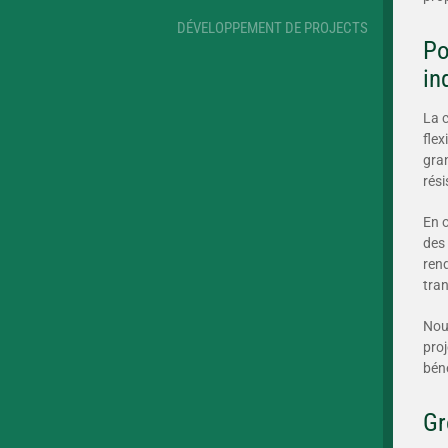
DÉVELOPPEMENT DE PROJECTS
Po
in
La 
flex
gran
rési
En o
des 
rend
tra
Nou
proj
béné
Gr