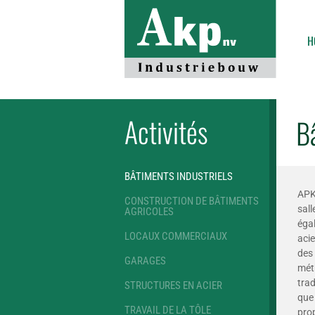
H
Activités
B
BÂTIMENTS INDUSTRIELS
APK 
CONSTRUCTION DE BÂTIMENTS
sal
AGRICOLES
éga
LOCAUX COMMERCIAUX
aci
des
GARAGES
mét
trad
STRUCTURES EN ACIER
que
TRAVAIL DE LA TÔLE
prop